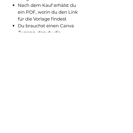
Nach dem Kauf erhälst du
ein PDF, worin du den Link
für die Vorlage findest
Du brauchst einen Canva
Zugang, den du dir
kostenfrei anlegen kannst
Die Bilder musst du
austauschen (hier solltest du
dein eigenes Portfolio
widerspiegeln)
Die Vorlage darf nicht
weiterverkauft werden
Solltest du nach dem Kauf
Fragen zu Canva oder der
Gestaltung haben, komm gerne
jederzeit auf mich zu!
Inkl. MwSt.